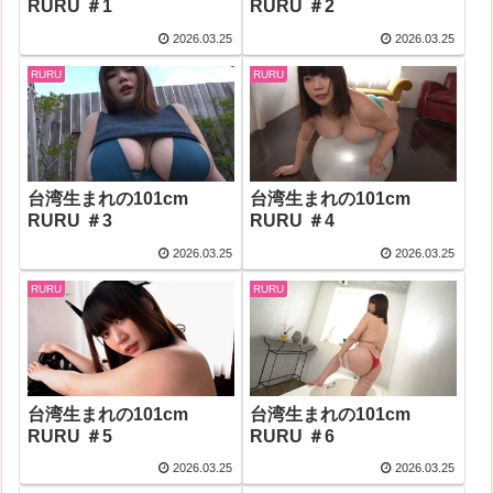
RURU ＃1
RURU ＃2
2026.03.25
2026.03.25
RURU
RURU
台湾生まれの101cm
台湾生まれの101cm
RURU ＃3
RURU ＃4
2026.03.25
2026.03.25
RURU
RURU
台湾生まれの101cm
台湾生まれの101cm
RURU ＃5
RURU ＃6
2026.03.25
2026.03.25