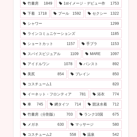
竹書房
1849
1stイメージ・デビュー作
1753
下着
1718
プール
1592
セクシー
1322
シャワー
1299
ラインコミュニケーションズ
1185
ショートカット
1157
手ブラ
1153
スパイスビジュアル
1109
MARE
1097
アイドルワン
1078
パンスト
892
美尻
854
ブレイン
850
コスチューム1
820
イーネット・フロンティア
781
浴衣
774
車
745
網タイツ
714
競泳水着
712
竹書房（分割版）
703
ランク10国
675
メガネ
630
マッサージ
580
コスチューム2
558
温泉
542