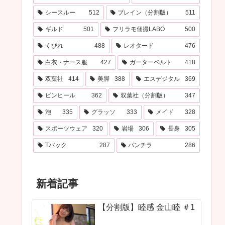
シースルー
512
ブレイン（分割版）
511
ギルド
501
フリラモ個撮LABO
500
くびれ
488
レオタード
476
白衣・ナース服
427
ガーターベルト
418
双葉社
414
美脚
388
エスデジタル
369
ピンヒール
362
双葉社（分割版）
347
泡
335
グラッソ
333
メイド
328
スポーツウェア
320
岩場
306
長身
305
Tバック
287
パンチラ
286
新着記事
【分割版】睦感 金山睦 ＃1