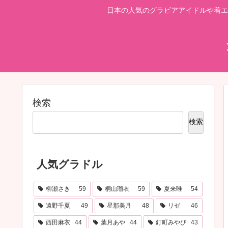
日本の人気のグラビアアイドルや着エ
検索
検索
人気グラドル
柳瀬さき
59
桐山瑠衣
59
夏来唯
54
遠野千夏
49
星那美月
48
リゼ
46
西田麻衣
44
葉月あや
44
釘町みやび
43