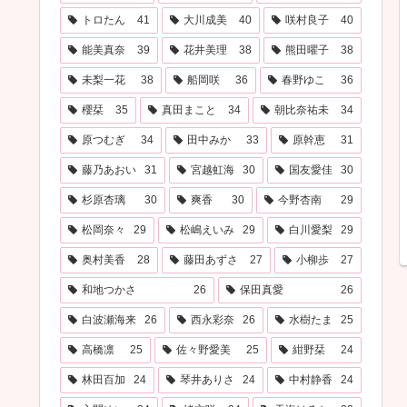
トロたん
41
大川成美
40
咲村良子
40
能美真奈
39
花井美理
38
熊田曜子
38
未梨一花
38
船岡咲
36
春野ゆこ
36
櫻栞
35
真田まこと
34
朝比奈祐未
34
原つむぎ
34
田中みか
33
原幹恵
31
藤乃あおい
31
宮越虹海
30
国友愛佳
30
杉原杏璃
30
爽香
30
今野杏南
29
松岡奈々
29
松嶋えいみ
29
白川愛梨
29
奥村美香
28
藤田あずさ
27
小柳歩
27
和地つかさ
26
保田真愛
26
白波瀬海来
26
西永彩奈
26
水樹たま
25
高橋凛
25
佐々野愛美
25
紺野栞
24
林田百加
24
琴井ありさ
24
中村静香
24