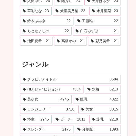
入間ゆい
24
緒方咲
24
天海はるか
23
華彩なな
23
犬童美乃梨
23
永井里菜
23
鈴木ふみ奈
22
工藤唯
22
ちとせよしの
22
白石みずほ
21
池田夏希
21
高橋かの
21
彩乃美希
21
ジャンル
グラビアアイドル
8584
HD（ハイビジョン）
7384
水着
6213
美少女
4945
巨乳
4822
ランジェリー
3710
美女
3015
浴室
2945
ビーチ
2811
爆乳
2219
スレンダー
2175
分割版
1893