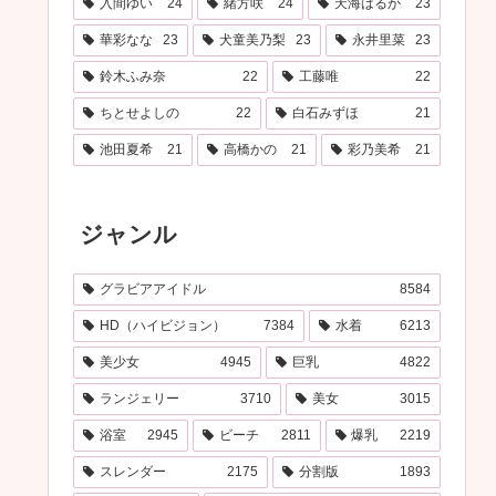
入間ゆい
24
緒方咲
24
天海はるか
23
華彩なな
23
犬童美乃梨
23
永井里菜
23
鈴木ふみ奈
22
工藤唯
22
ちとせよしの
22
白石みずほ
21
池田夏希
21
高橋かの
21
彩乃美希
21
ジャンル
グラビアアイドル
8584
HD（ハイビジョン）
7384
水着
6213
美少女
4945
巨乳
4822
ランジェリー
3710
美女
3015
浴室
2945
ビーチ
2811
爆乳
2219
スレンダー
2175
分割版
1893