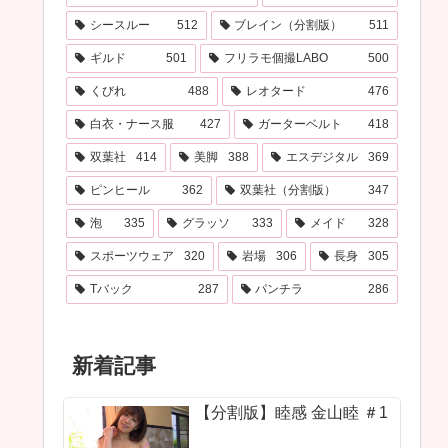
シースルー
512
ブレイン（分割版）
511
ギルド
501
フリラモ個撮LABO
500
くびれ
488
レオタード
476
白衣・ナース服
427
ガーターベルト
418
双葉社
414
美脚
388
エスデジタル
369
ピンヒール
362
双葉社（分割版）
347
泡
335
グラッソ
333
メイド
328
スポーツウェア
320
岩場
306
長身
305
Tバック
287
パンチラ
286
新着記事
【分割版】睦感 金山睦 ＃1