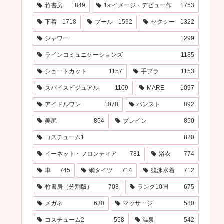
竹書房
1849
1stイメージ・デビュー作
1753
下着
1718
プール
1592
セクシー
1322
シャワー
1299
ラインコミュニケーションズ
1185
ショートカット
1157
手ブラ
1153
スパイスビジュアル
1109
MARE
1097
アイドルワン
1078
パンスト
892
美尻
854
ブレイン
850
コスチューム1
820
イーネット・フロンティア
781
浴衣
774
車
745
網タイツ
714
競泳水着
712
竹書房（分割版）
703
ランク10国
675
メガネ
630
マッサージ
580
コスチューム2
558
温泉
542