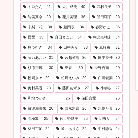
トロたん
41
大川成美
40
咲村良子
40
能美真奈
39
花井美理
38
熊田曜子
38
未梨一花
38
船岡咲
36
春野ゆこ
36
櫻栞
35
真田まこと
34
朝比奈祐未
34
原つむぎ
34
田中みか
33
原幹恵
31
藤乃あおい
31
宮越虹海
30
国友愛佳
30
杉原杏璃
30
爽香
30
今野杏南
29
松岡奈々
29
松嶋えいみ
29
白川愛梨
29
奥村美香
28
藤田あずさ
27
小柳歩
27
和地つかさ
26
保田真愛
26
白波瀬海来
26
西永彩奈
26
水樹たま
25
高橋凛
25
佐々野愛美
25
紺野栞
24
林田百加
24
琴井ありさ
24
中村静香
24