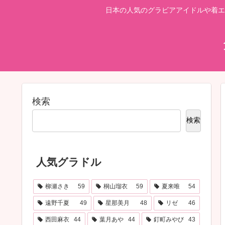
日本の人気のグラビアアイドルや着エ
検索
検索
人気グラドル
柳瀬さき
59
桐山瑠衣
59
夏来唯
54
遠野千夏
49
星那美月
48
リゼ
46
西田麻衣
44
葉月あや
44
釘町みやび
43