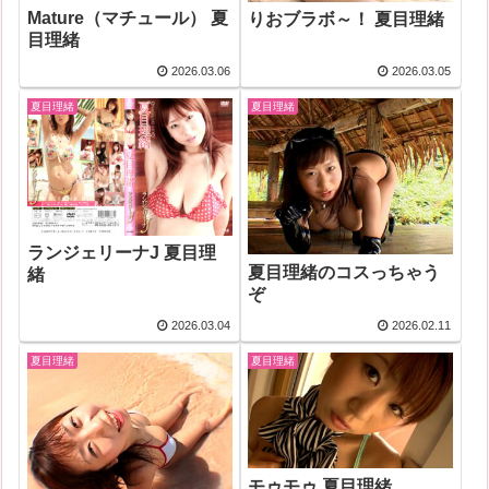
Mature（マチュール） 夏
りおブラボ～！ 夏目理緒
目理緒
2026.03.06
2026.03.05
夏目理緒
夏目理緒
ランジェリーナJ 夏目理
夏目理緒のコスっちゃう
緒
ぞ
2026.03.04
2026.02.11
夏目理緒
夏目理緒
モゥモゥ 夏目理緒