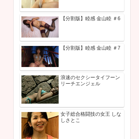
【分割版】睦感 金山睦 ＃6
【分割版】睦感 金山睦 ＃7
浪速のセクシータイフーン
リーチエンジェル
女子総合格闘技の女王 しな
しさとこ