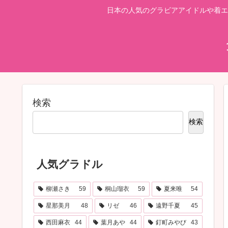
日本の人気のグラビアアイドルや着エ
検索
検索
人気グラドル
柳瀬さき
59
桐山瑠衣
59
夏来唯
54
星那美月
48
リゼ
46
遠野千夏
45
西田麻衣
44
葉月あや
44
釘町みやび
43