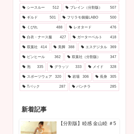
シースルー
512
ブレイン（分割版）
507
ギルド
501
フリラモ個撮LABO
500
くびれ
488
レオタード
476
白衣・ナース服
427
ガーターベルト
418
双葉社
414
美脚
388
エスデジタル
369
ピンヒール
362
双葉社（分割版）
347
泡
335
グラッソ
333
メイド
328
スポーツウェア
320
岩場
306
長身
305
Tバック
287
パンチラ
285
新着記事
【分割版】睦感 金山睦 ＃5