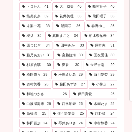
トロたん
41
大川成美
40
咲村良子
40
能美真奈
39
花井美理
38
熊田曜子
38
未梨一花
38
船岡咲
36
春野ゆこ
36
櫻栞
35
真田まこと
34
朝比奈祐未
34
原つむぎ
34
田中みか
33
原幹恵
31
藤乃あおい
31
宮越虹海
30
国友愛佳
30
杉原杏璃
30
爽香
30
今野杏南
29
松岡奈々
29
松嶋えいみ
29
白川愛梨
29
奥村美香
28
藤田あずさ
27
小柳歩
27
和地つかさ
26
保田真愛
26
白波瀬海来
26
西永彩奈
26
水樹たま
25
高橋凛
25
佐々野愛美
25
紺野栞
24
林田百加
24
琴井ありさ
24
中村静香
24