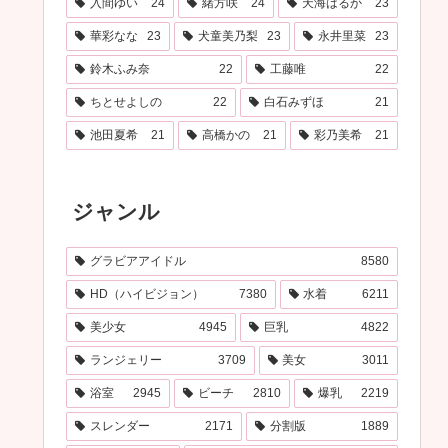
入間ゆい
24
緒方咲
24
天海はるか
23
華彩なな
23
犬童美乃梨
23
永井里菜
23
鈴木ふみ奈
22
工藤唯
22
ちとせよしの
22
白石みずほ
21
池田夏希
21
高橋かの
21
彩乃美希
21
ジャンル
グラビアアイドル
8580
HD（ハイビジョン）
7380
水着
6211
美少女
4945
巨乳
4822
ランジェリー
3709
美女
3011
浴室
2945
ビーチ
2810
爆乳
2219
スレンダー
2171
分割版
1889