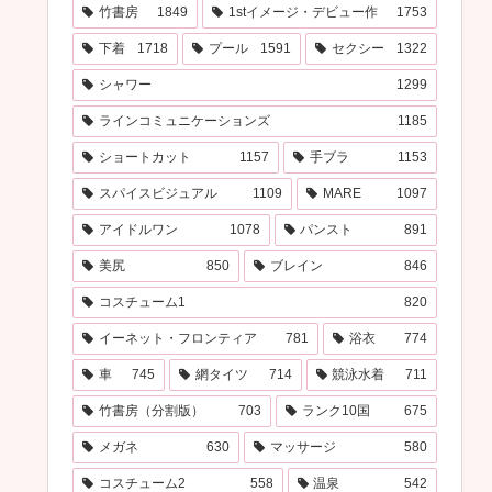
竹書房
1849
1stイメージ・デビュー作
1753
下着
1718
プール
1591
セクシー
1322
シャワー
1299
ラインコミュニケーションズ
1185
ショートカット
1157
手ブラ
1153
スパイスビジュアル
1109
MARE
1097
アイドルワン
1078
パンスト
891
美尻
850
ブレイン
846
コスチューム1
820
イーネット・フロンティア
781
浴衣
774
車
745
網タイツ
714
競泳水着
711
竹書房（分割版）
703
ランク10国
675
メガネ
630
マッサージ
580
コスチューム2
558
温泉
542