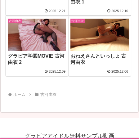
由衣 1
2025.12.21
2025.12.10
古河由衣
古河由衣
グラビア学園MOVIE 古河
おねえさんといっしょ 古
由衣 2
河由衣
2025.12.09
2025.12.06
ホーム
古河由衣
グラビアアイドル無料サンプル動画