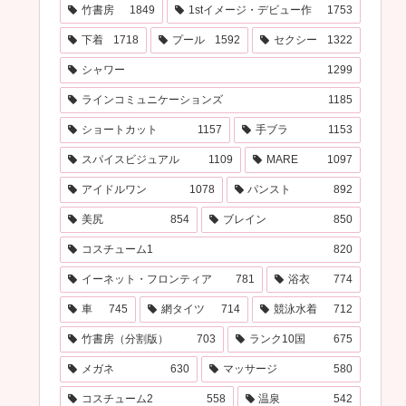
竹書房
1849
1stイメージ・デビュー作
1753
下着
1718
プール
1592
セクシー
1322
シャワー
1299
ラインコミュニケーションズ
1185
ショートカット
1157
手ブラ
1153
スパイスビジュアル
1109
MARE
1097
アイドルワン
1078
パンスト
892
美尻
854
ブレイン
850
コスチューム1
820
イーネット・フロンティア
781
浴衣
774
車
745
網タイツ
714
競泳水着
712
竹書房（分割版）
703
ランク10国
675
メガネ
630
マッサージ
580
コスチューム2
558
温泉
542