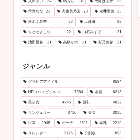
入間ゆい
24
緒方咲
24
天海はるか
23
華彩なな
23
犬童美乃梨
23
永井里菜
23
鈴木ふみ奈
22
工藤唯
22
ちとせよしの
22
白石みずほ
21
池田夏希
21
高橋かの
21
彩乃美希
21
ジャンル
グラビアアイドル
8584
HD（ハイビジョン）
7384
水着
6213
美少女
4945
巨乳
4822
ランジェリー
3710
美女
3015
浴室
2945
ビーチ
2811
爆乳
2219
スレンダー
2175
分割版
1893