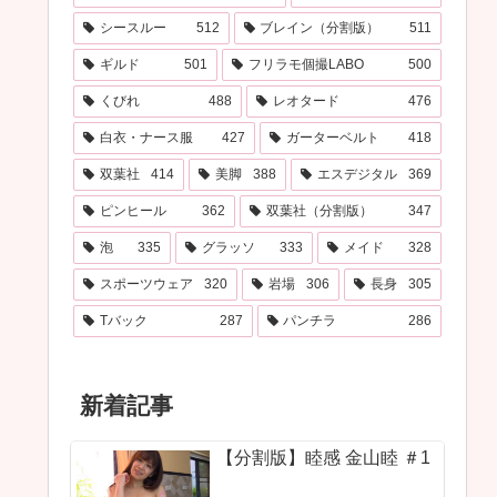
シースルー
512
ブレイン（分割版）
511
ギルド
501
フリラモ個撮LABO
500
くびれ
488
レオタード
476
白衣・ナース服
427
ガーターベルト
418
双葉社
414
美脚
388
エスデジタル
369
ピンヒール
362
双葉社（分割版）
347
泡
335
グラッソ
333
メイド
328
スポーツウェア
320
岩場
306
長身
305
Tバック
287
パンチラ
286
新着記事
【分割版】睦感 金山睦 ＃1