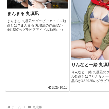
まんまる 丸凜凪
まんまる 丸凜凪のグラビアアイドル動
画とは？まんまる 丸凜凪の作品IDが
441597のグラビアアイドル動画につい
て今回は詳しく紐解いていきます！無
料サンプル＆フル動画を見るまんまる
丸凜凪(441597)詳細なグラビア作品情
報発売日2024...
りんなと一緒 丸凜
りんなと一緒 丸凜凪の
ル動画とは？りんなと一
品IDが482925のグラ
について今回は詳しく紐
2025.10.13
す！無料サンプル＆フル
んなと一緒 丸凜凪(482
ビア作品情報発...
ホーム
丸凜凪