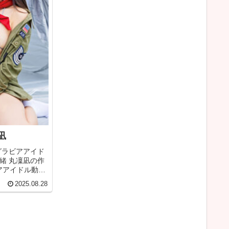
凪
グラビアアイド
緒 丸凜凪の作
ビアアイドル動画
解いていきま
2025.08.28
動画を見るり
925)詳細なグラ