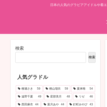
日本の人気のグラビアアイドルや着エ
検索
検索
人気グラドル
柳瀬さき
59
桐山瑠衣
59
夏来唯
54
遠野千夏
49
星那美月
48
リゼ
46
西田麻衣
44
葉月あや
44
釘町みやび
43