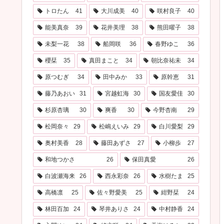
トロたん
41
大川成美
40
咲村良子
40
能美真奈
39
花井美理
38
熊田曜子
38
未梨一花
38
船岡咲
36
春野ゆこ
36
櫻栞
35
真田まこと
34
朝比奈祐未
34
原つむぎ
34
田中みか
33
原幹恵
31
藤乃あおい
31
宮越虹海
30
国友愛佳
30
杉原杏璃
30
爽香
30
今野杏南
29
松岡奈々
29
松嶋えいみ
29
白川愛梨
29
奥村美香
28
藤田あずさ
27
小柳歩
27
和地つかさ
26
保田真愛
26
白波瀬海来
26
西永彩奈
26
水樹たま
25
高橋凛
25
佐々野愛美
25
紺野栞
24
林田百加
24
琴井ありさ
24
中村静香
24