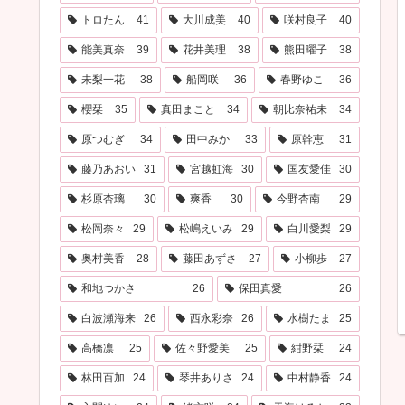
トロたん
41
大川成美
40
咲村良子
40
能美真奈
39
花井美理
38
熊田曜子
38
未梨一花
38
船岡咲
36
春野ゆこ
36
櫻栞
35
真田まこと
34
朝比奈祐未
34
原つむぎ
34
田中みか
33
原幹恵
31
藤乃あおい
31
宮越虹海
30
国友愛佳
30
杉原杏璃
30
爽香
30
今野杏南
29
松岡奈々
29
松嶋えいみ
29
白川愛梨
29
奥村美香
28
藤田あずさ
27
小柳歩
27
和地つかさ
26
保田真愛
26
白波瀬海来
26
西永彩奈
26
水樹たま
25
高橋凛
25
佐々野愛美
25
紺野栞
24
林田百加
24
琴井ありさ
24
中村静香
24