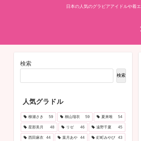
日本の人気のグラビアアイドルや着エ
検索
検索
人気グラドル
柳瀬さき
59
桐山瑠衣
59
夏来唯
54
星那美月
48
リゼ
46
遠野千夏
45
西田麻衣
44
葉月あや
44
釘町みやび
43