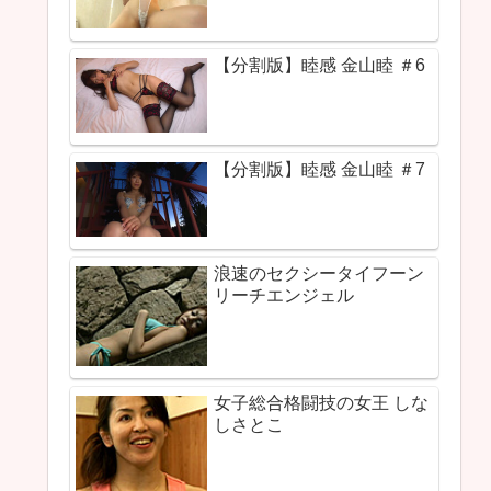
【分割版】睦感 金山睦 ＃6
【分割版】睦感 金山睦 ＃7
浪速のセクシータイフーン
リーチエンジェル
女子総合格闘技の女王 しな
しさとこ