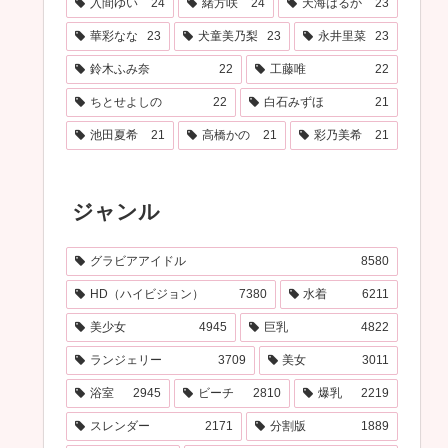
入間ゆい
24
緒方咲
24
天海はるか
23
華彩なな
23
犬童美乃梨
23
永井里菜
23
鈴木ふみ奈
22
工藤唯
22
ちとせよしの
22
白石みずほ
21
池田夏希
21
高橋かの
21
彩乃美希
21
ジャンル
グラビアアイドル
8580
HD（ハイビジョン）
7380
水着
6211
美少女
4945
巨乳
4822
ランジェリー
3709
美女
3011
浴室
2945
ビーチ
2810
爆乳
2219
スレンダー
2171
分割版
1889