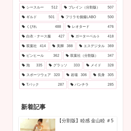
シースルー
512
ブレイン（分割版）
507
ギルド
501
フリラモ個撮LABO
500
くびれ
488
レオタード
476
白衣・ナース服
427
ガーターベルト
418
双葉社
414
美脚
388
エスデジタル
369
ピンヒール
362
双葉社（分割版）
347
泡
335
グラッソ
333
メイド
328
スポーツウェア
320
岩場
306
長身
305
Tバック
287
パンチラ
285
新着記事
【分割版】睦感 金山睦 ＃5