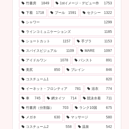
竹書房
1849
1stイメージ・デビュー作
1753
下着
1718
プール
1591
セクシー
1322
シャワー
1299
ラインコミュニケーションズ
1185
ショートカット
1157
手ブラ
1153
スパイスビジュアル
1109
MARE
1097
アイドルワン
1078
パンスト
891
美尻
850
ブレイン
846
コスチューム1
820
イーネット・フロンティア
781
浴衣
774
車
745
網タイツ
714
競泳水着
711
竹書房（分割版）
703
ランク10国
675
メガネ
630
マッサージ
580
コスチューム2
558
温泉
542