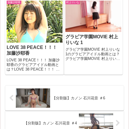
回は詳しく紐解いていきます！
て今回は詳しく紐解いていきま
加藤沙耶香
村上りいな
無料サンプル＆フル動画を見る
す！無料サンプル＆フル動画を
こまきまこ 小槙まこ(297096)詳
見るしずかの季節 中村静香
細なグラビア作品情報発...
(258527)詳細なグラビア作品...
グラビア学園MOVIE 村上
りいな 1
LOVE 38 PEACE！！！
グラビア学園MOVIE 村上りいな
加藤沙耶香
1のグラビアアイドル動画とは？
グラビア学園MOVIE 村上りいな
LOVE 38 PEACE！！！ 加藤沙
1の作品IDが339800のグラビアア
耶香のグラビアアイドル動画と
イドル動画について今回は詳し
は？LOVE 38 PEACE！！！ 加
く紐解いていきます！無料サン
藤沙耶香の作品IDが42612のグラ
プル＆フル動画を見るグラビア
ビアアイドル動画について今回
学園MOVIE ...
は詳しく紐解いていきます！無
料サンプル＆フル動画を見る
LOVE 38...
【分割版】カノン 石川花音 ＃6
【分割版】カノン 石川花音 ＃4