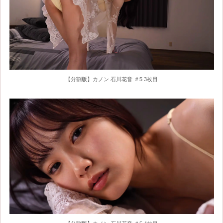
【分割版】カノン 石川花音 ＃5 3枚目