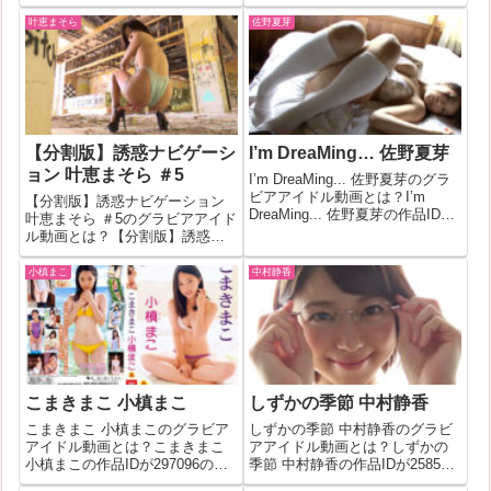
う？～（番外編） 雨宮留菜の作
無料サンプル＆フル動画を見る
品IDが493791のグラビアアイド
叶恵まそら
佐野夏芽
るいたわわ 桐山瑠衣(264382)詳
ル動画について今回は詳しく紐
細なグラビア作品情報発...
解いていきます！無料サンプル
＆フル動画を見る今夜行動～今
夜ど...
【分割版】誘惑ナビゲーシ
I’m DreaMing… 佐野夏芽
ョン 叶恵まそら ＃5
I’m DreaMing... 佐野夏芽のグラ
ビアアイドル動画とは？I’m
【分割版】誘惑ナビゲーション
DreaMing... 佐野夏芽の作品IDが
叶恵まそら ＃5のグラビアアイド
89310のグラビアアイドル動画に
ル動画とは？【分割版】誘惑ナ
ついて今回は詳しく紐解いてい
ビゲーション 叶恵まそら ＃5の
きます！無料サンプル＆フル動
作品IDが536941のグラビアアイ
小槙まこ
中村静香
画を見るI’m DreaMin...
ドル動画について今回は詳しく
紐解いていきます！無料サンプ
ル＆フル動画を見る【分割版...
こまきまこ 小槙まこ
しずかの季節 中村静香
こまきまこ 小槙まこのグラビア
しずかの季節 中村静香のグラビ
アイドル動画とは？こまきまこ
アアイドル動画とは？しずかの
小槙まこの作品IDが297096のグ
季節 中村静香の作品IDが258527
ラビアアイドル動画について今
のグラビアアイドル動画につい