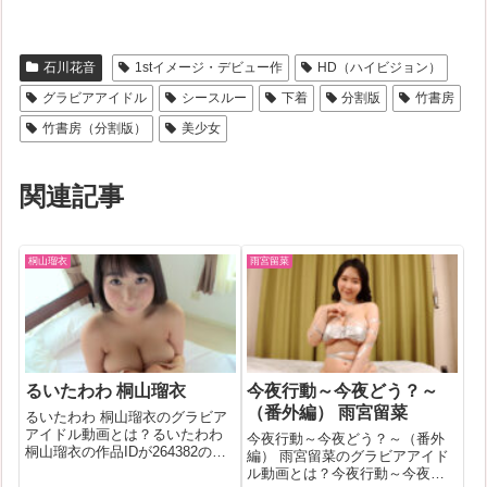
石川花音
1stイメージ・デビュー作
HD（ハイビジョン）
グラビアアイドル
シースルー
下着
分割版
竹書房
竹書房（分割版）
美少女
関連記事
桐山瑠衣
雨宮留菜
るいたわわ 桐山瑠衣
今夜行動～今夜どう？～
（番外編） 雨宮留菜
るいたわわ 桐山瑠衣のグラビア
アイドル動画とは？るいたわわ
今夜行動～今夜どう？～（番外
桐山瑠衣の作品IDが264382のグ
編） 雨宮留菜のグラビアアイド
ラビアアイドル動画について今
ル動画とは？今夜行動～今夜ど
回は詳しく紐解いていきます！