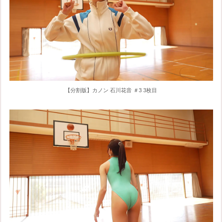
【分割版】カノン 石川花音 ＃3 3枚目