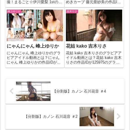
撮！まるごと☆伊川愛梨 1stの作
めきカーブ 藤元亜紗美の作品ID
品IDが408777のグラビアアイド
が199456のグラビアアイドル動
ル動画について今回は詳しく紐
画について今回は詳しく紐解い
峰上ゆりか
吉木りさ
解いていきます！無料サンプル
ていきます！無料サンプル＆フ
＆フル動画を見る必撮！まるご
ル動画を見るきらめきカーブ 藤
と☆伊川愛梨 1st(4...
元亜紗美(199456)詳細な...
にゃんにゃん 峰上ゆりか
花姑 kako 吉木りさ
にゃんにゃん 峰上ゆりかのグラ
花姑 kako 吉木りさのグラビアア
ビアアイドル動画とは？にゃん
イドル動画とは？花姑 kako 吉木
にゃん 峰上ゆりかの作品IDが
りさの作品IDが125975のグラビ
327704のグラビアアイドル動画
アアイドル動画について今回は
について今回は詳しく紐解いて
詳しく紐解いていきます！無料
いきます！無料サンプル＆フル
サンプル＆フル動画を見る花姑
動画を見るにゃんにゃん 峰上ゆ
kako 吉木りさ(125975)詳細なグ
りか(327704)詳細なグラビ...
ラビ...
【分割版】カノン 石川花音 ＃4
【分割版】カノン 石川花音 ＃2