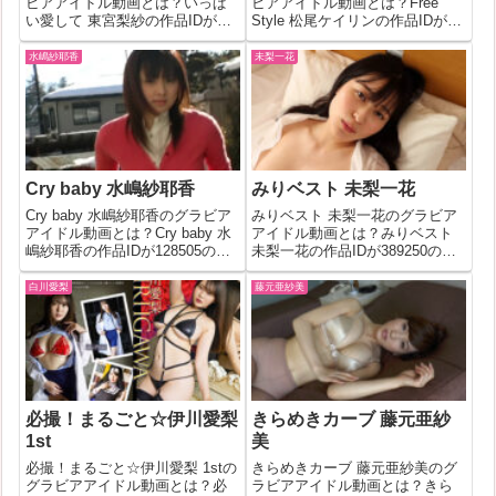
ビアアイドル動画とは？いっぱ
ビアアイドル動画とは？Free
い愛して 東宮梨紗の作品IDが
Style 松尾ケイリンの作品IDが
388825のグラビアアイドル動画
297095のグラビアアイドル動画
について今回は詳しく紐解いて
について今回は詳しく紐解いて
水嶋紗耶香
未梨一花
いきます！無料サンプル＆フル
いきます！無料サンプル＆フル
動画を見るいっぱい愛して 東宮
動画を見るFree Style 松尾ケイ
梨紗(388825)詳細なグラビ...
リ...
Cry baby 水嶋紗耶香
みりベスト 未梨一花
Cry baby 水嶋紗耶香のグラビア
みりベスト 未梨一花のグラビア
アイドル動画とは？Cry baby 水
アイドル動画とは？みりベスト
嶋紗耶香の作品IDが128505のグ
未梨一花の作品IDが389250のグ
ラビアアイドル動画について今
ラビアアイドル動画について今
回は詳しく紐解いていきます！
回は詳しく紐解いていきます！
白川愛梨
藤元亜紗美
無料サンプル＆フル動画を見る
無料サンプル＆フル動画を見る
Cry baby 水嶋紗耶香(128505)...
みりベスト 未梨一花(389250)詳
細なグラビア作品情報発...
必撮！まるごと☆伊川愛梨
きらめきカーブ 藤元亜紗
1st
美
必撮！まるごと☆伊川愛梨 1stの
きらめきカーブ 藤元亜紗美のグ
グラビアアイドル動画とは？必
ラビアアイドル動画とは？きら