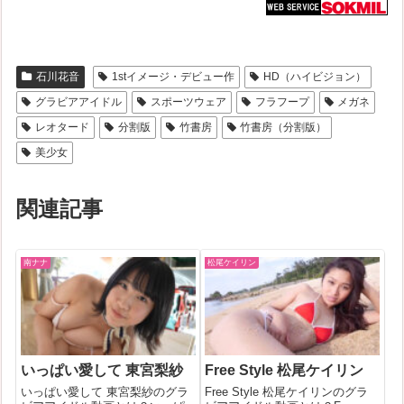
石川花音
1stイメージ・デビュー作
HD（ハイビジョン）
グラビアアイドル
スポーツウェア
フラフープ
メガネ
レオタード
分割版
竹書房
竹書房（分割版）
美少女
関連記事
南ナナ
松尾ケイリン
いっぱい愛して 東宮梨紗
Free Style 松尾ケイリン
いっぱい愛して 東宮梨紗のグラ
Free Style 松尾ケイリンのグラ